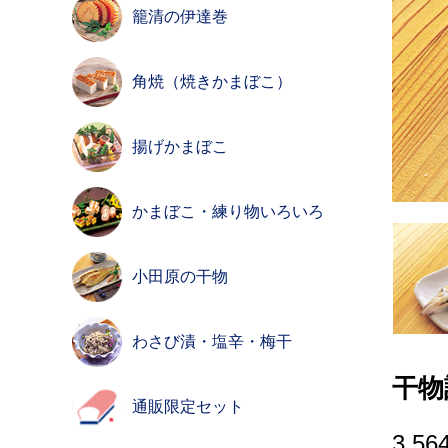
籠清の伊達巻
角焼（焼きかまぼこ）
揚げかまぼこ
かまぼこ・練り物いろいろ
小田原の干物
わさび漬・塩辛・梅干
干物
通販限定セット
3,56