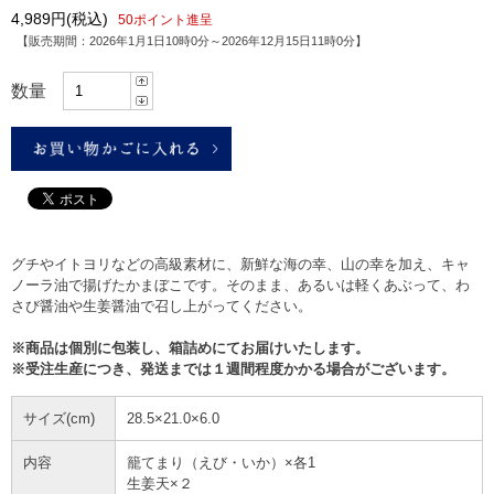
4,989円
(税込)
50ポイント進呈
【販売期間：
2026年1月1日10時0分
～
2026年12月15日11時0分
】
数量
グチやイトヨリなどの高級素材に、新鮮な海の幸、山の幸を加え、キャ
ノーラ油で揚げたかまぼこです。そのまま、あるいは軽くあぶって、わ
さび醤油や生姜醤油で召し上がってください。
※商品は個別に包装し、箱詰めにてお届けいたします。
※受注生産につき、発送までは１週間程度かかる場合がございます。
サイズ(cm)
28.5×21.0×6.0
内容
籠てまり（えび・いか）×各1
生姜天×２