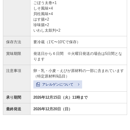
ごぼう太巻×1
しそ風味×4
貝柱風味×4
はす揚×2
珍味揚×2
いわし太鼓判×2
保存方法
要冷蔵（1℃〜10℃で保存）
賞味期限
発送日から６日間 ※火曜日発送の場合は5日間とな
ります
注意事項
卵・乳・小麦・えびが原材料の一部に含まれています
（特定原材料9品目）
アレルゲンについて
承り期間
2026年12月15日（火）11時まで
最終発送
2026年12月20日（日）