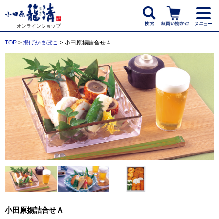
オンラインショップ
TOP
>
揚げかまぼこ
> 小田原揚詰合せＡ
小田原揚詰合せＡ