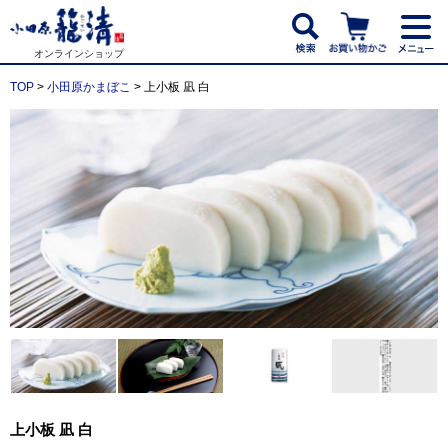
オンラインショップ
TOP
>
小田原かまぼこ
> 上小板 凪 白
上小板 凪 白