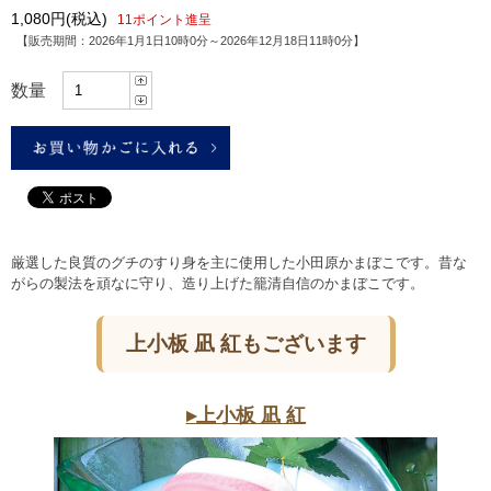
1,080円
(税込)
11ポイント進呈
【販売期間：
2026年1月1日10時0分
～
2026年12月18日11時0分
】
数量
厳選した良質のグチのすり身を主に使用した小田原かまぼこです。昔な
がらの製法を頑なに守り、造り上げた籠清自信のかまぼこです。
上小板 凪 紅もございます
▸上小板 凪 紅