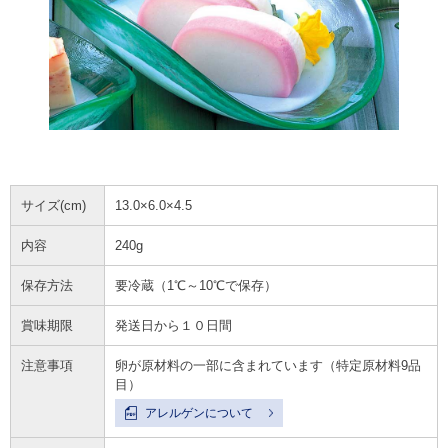
サイズ(cm)
13.0×6.0×4.5
内容
240g
保存方法
要冷蔵（1℃～10℃で保存）
賞味期限
発送日から１０日間
注意事項
卵が原材料の一部に含まれています（特定原材料9品
目）
アレルゲンについて