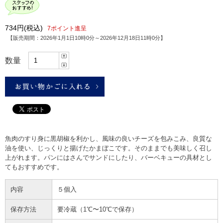
734円
(税込)
7ポイント進呈
【販売期間：
2026年1月1日10時0分
～
2026年12月18日11時0分
】
数量
魚肉のすり身に黒胡椒を利かし、風味の良いチーズを包みこみ、良質な
油を使い、じっくりと揚げたかまぼこです。そのままでも美味しく召し
上がれます。パンにはさんでサンドにしたり、バーベキューの具材とし
てもおすすめです。
内容
５個入
保存方法
要冷蔵（1℃〜10℃で保存）