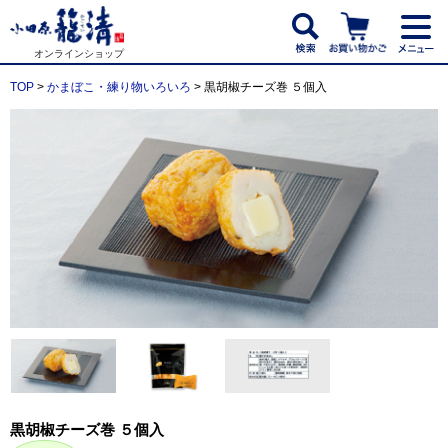
オンラインショップ
TOP
>
かまぼこ・練り物いろいろ
> 黒胡椒チーズ巻 ５個入
黒胡椒チーズ巻 ５個入