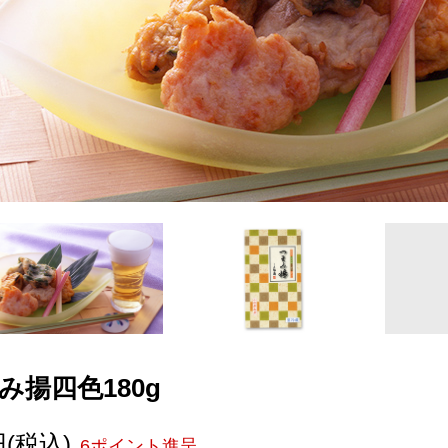
み揚四色180g
円
(税込)
6ポイント進呈