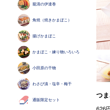
籠清の伊達巻
角焼（焼きかまぼこ）
揚げかまぼこ
かまぼこ・練り物いろいろ
小田原の干物
わさび漬・塩辛・梅干
つま
通販限定セット
626