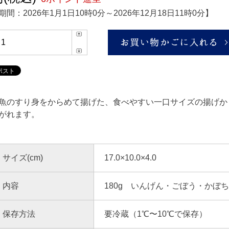
期間：
2026年1月1日10時0分
～
2026年12月18日11時0分
】
魚のすり身をからめて揚げた、食べやすい一口サイズの揚げか
がれます。
サイズ(cm)
17.0×10.0×4.0
内容
180g いんげん・ごぼう・かぼ
保存方法
要冷蔵（1℃〜10℃で保存）