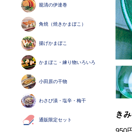
籠清の伊達巻
角焼（焼きかまぼこ）
揚げかまぼこ
かまぼこ・練り物いろいろ
小田原の干物
わさび漬・塩辛・梅干
きみ
通販限定セット
950