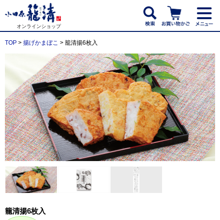
オンラインショップ
TOP
>
揚げかまぼこ
> 籠清揚6枚入
籠清揚6枚入