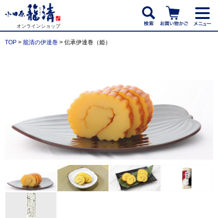
オンラインショップ
TOP
>
籠清の伊達巻
> 伝承伊達巻（姫）