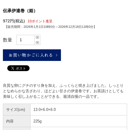
伝承伊達巻（姫）
972円
(税込)
10ポイント進呈
【販売期間：
2026年1月1日10時0分
～
2026年12月18日11時0分
】
数量
良質な卵にグチのすり身を加え、ふっくらと焼き上げました。しっとり
となめらかな舌ざわり、ほどよい甘さの伊達巻です。お茶請けとしても
美味しく召し上がることができる、籠清自慢の一品です。
サイズ(cm)
13.0×6.0×6.0
内容
225g