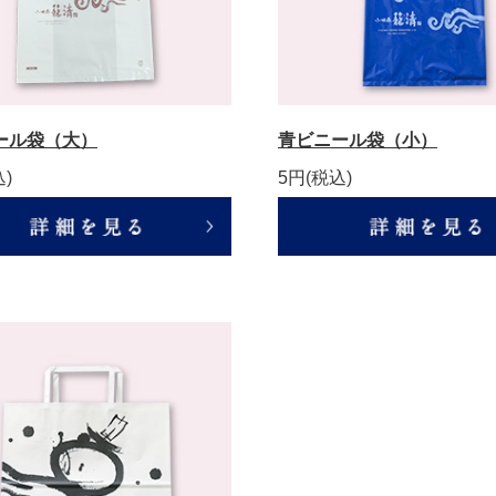
ール袋（大）
青ビニール袋（小）
込)
5円
(税込)