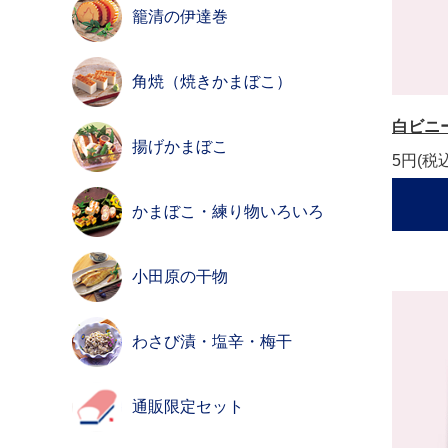
籠清の伊達巻
角焼（焼きかまぼこ）
白ビニ
揚げかまぼこ
5円
(税
かまぼこ・練り物いろいろ
小田原の干物
わさび漬・塩辛・梅干
通販限定セット