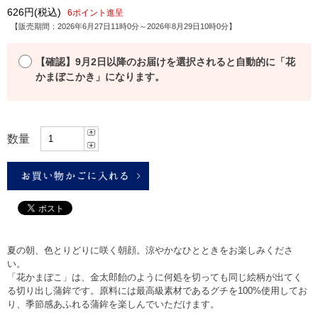
626円
(税込)
6ポイント進呈
【販売期間：
2026年6月27日11時0分
～
2026年8月29日10時0分
】
【確認】9月2日以降のお届けを選択されると自動的に「花
.
かまぼこかき」になります。
数量
夏の朝、色とりどりに咲く朝顔。涼やかなひとときをお楽しみくださ
い。
「花かまぼこ」は、金太郎飴のように何処を切っても同じ絵柄が出てく
る切り出し蒲鉾です。原料には最高級素材であるグチを100%使用してお
り、季節感あふれる蒲鉾を楽しんでいただけます。