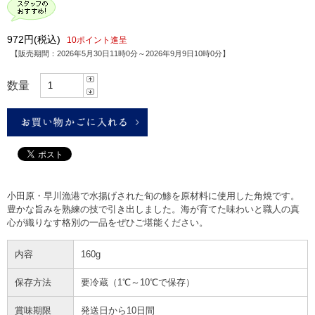
972円
(税込)
10ポイント進呈
【販売期間：
2026年5月30日11時0分
～
2026年9月9日10時0分
】
数量
小田原・早川漁港で水揚げされた旬の鯵を原材料に使用した角焼です。
豊かな旨みを熟練の技で引き出しました。海が育てた味わいと職人の真
心が織りなす格別の一品をぜひご堪能ください。
内容
160g
保存方法
要冷蔵（1℃～10℃で保存）
賞味期限
発送日から10日間